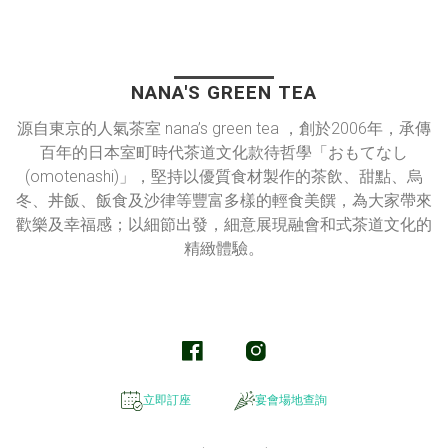
NANA'S GREEN TEA
源自東京的人氣茶室 nana’s green tea ，創於2006年，承傳
百年的日本室町時代茶道文化款待哲學「おもてなし
(omotenashi)」，堅持以優質食材製作的茶飲、甜點、烏
冬、丼飯、飯食及沙律等豐富多樣的輕食美饌，為大家帶來
歡樂及幸福感；以細節出發，細意展現融會和式茶道文化的
精緻體驗。
立即訂座
宴會場地查詢